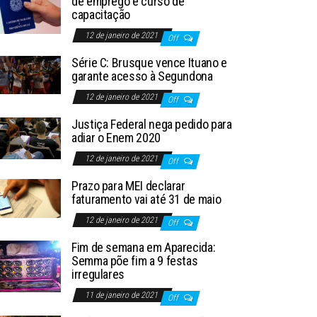
de emprego e curso de
capacitação
12 de janeiro de 2021
Off
Série C: Brusque vence Ituano e
garante acesso à Segundona
12 de janeiro de 2021
Off
Justiça Federal nega pedido para
adiar o Enem 2020
12 de janeiro de 2021
Off
Prazo para MEI declarar
faturamento vai até 31 de maio
12 de janeiro de 2021
Off
Fim de semana em Aparecida:
Semma põe fim a 9 festas
irregulares
11 de janeiro de 2021
Off