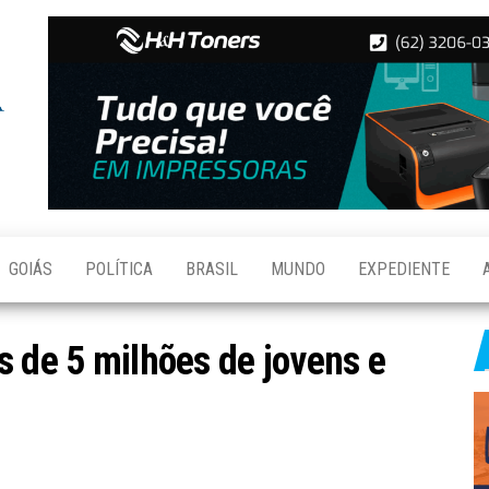
Folha de
Notícias
de
Aparecida
Aparecida
de
Goiânia
GOIÁS
POLÍTICA
BRASIL
MUNDO
EXPEDIENTE
s de 5 milhões de jovens e