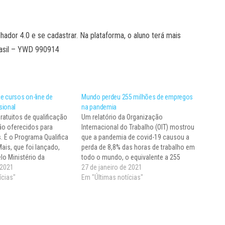
lhador 4.0 e se cadastrar. Na plataforma, o aluno terá mais
rasil – YWD 990914
e cursos on-line de
Mundo perdeu 255 milhões de empregos
sional
na pandemia
ratuitos de qualificação
Um relatório da Organização
rão oferecidos para
Internacional do Trabalho (OIT) mostrou
. É o Programa Qualifica
que a pandemia de covid-19 causou a
ais, que foi lançado,
perda de 8,8% das horas de trabalho em
lo Ministério da
todo o mundo, o equivalente a 255
rceria com o Ministério
 2021
milhões de empregos em tempo integral.
27 de janeiro de 2021
ém de ofertar cursos, a
ícias"
O cálculo da OIT foi feito em horas de
Em "Últimas notícias"
objetivo encaminhar os
trabalho perdidas, considerando as…
 vagas de…