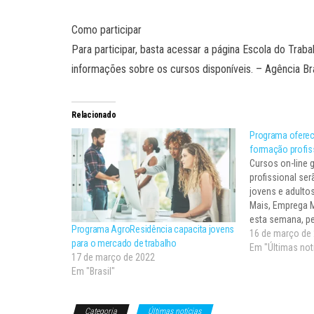
Como participar
Para participar, basta acessar a página Escola do Traba
informações sobre os cursos disponíveis. – Agência B
Relacionado
Programa oferec
formação profis
Cursos on-line g
profissional se
jovens e adultos
Mais, Emprega M
esta semana, pe
Programa AgroResidência capacita jovens
Educação, em pa
16 de março de
para o mercado de trabalho
da Economia. Al
Em "Últimas not
17 de março de 2022
ação tem como 
Em "Brasil"
formandos para
Categoria
Últimas notícias