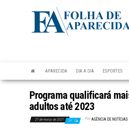
Skip
to
the
content
APARECIDA
DIA A DIA
ESPORTES
Programa qualificará mai
adultos até 2023
Por
AGÊNCIA DE NOTÍCIAS
27 de março de 2021
Off