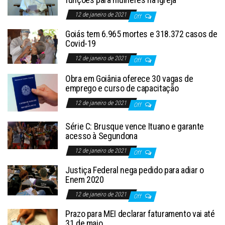
12 de janeiro de 2021
Off
Goiás tem 6.965 mortes e 318.372 casos de
Covid-19
12 de janeiro de 2021
Off
Obra em Goiânia oferece 30 vagas de
emprego e curso de capacitação
12 de janeiro de 2021
Off
Série C: Brusque vence Ituano e garante
acesso à Segundona
12 de janeiro de 2021
Off
Justiça Federal nega pedido para adiar o
Enem 2020
12 de janeiro de 2021
Off
Prazo para MEI declarar faturamento vai até
31 de maio