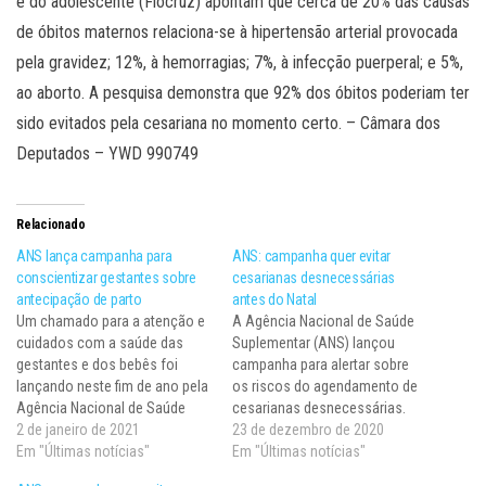
e do adolescente (Fiocruz) apontam que cerca de 20% das causas
de óbitos maternos relaciona-se à hipertensão arterial provocada
pela gravidez; 12%, à hemorragias; 7%, à infecção puerperal; e 5%,
ao aborto. A pesquisa demonstra que 92% dos óbitos poderiam ter
sido evitados pela cesariana no momento certo. – Câmara dos
Deputados – YWD 990749
Relacionado
ANS lança campanha para
ANS: campanha quer evitar
conscientizar gestantes sobre
cesarianas desnecessárias
antecipação de parto
antes do Natal
Um chamado para a atenção e
A Agência Nacional de Saúde
cuidados com a saúde das
Suplementar (ANS) lançou
gestantes e dos bebês foi
campanha para alertar sobre
lançando neste fim de ano pela
os riscos do agendamento de
Agência Nacional de Saúde
cesarianas desnecessárias.
(ANS) com a divulgação da
2 de janeiro de 2021
Dados da agência reguladora
23 de dezembro de 2020
campanha #BoaHora: respeite
Em "Últimas notícias"
apontam que nos últimos
Em "Últimas notícias"
o tempo de nascimento do
cinco anos houve um aumento