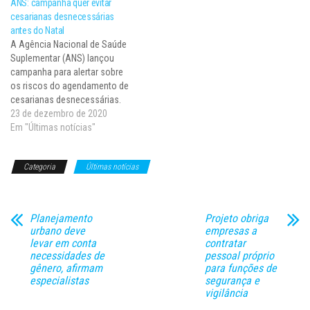
ANS: campanha quer evitar
bebê!. A iniciativa é um alerta
de cesarianas na semana que
cesarianas desnecessárias
às grávidas e profissionais de…
antecede o Natal, indicando
antes do Natal
antecipação do parto. Com a
A Agência Nacional de Saúde
campanha #BoaHora: respeite
Suplementar (ANS) lançou
o…
campanha para alertar sobre
os riscos do agendamento de
cesarianas desnecessárias.
Dados da agência reguladora
23 de dezembro de 2020
apontam que nos últimos
Em "Últimas notícias"
cinco anos houve um aumento
de cesarianas na semana que
Categoria
Últimas notícias
antecede o Natal, indicando
antecipação do parto. Com a
campanha #BoaHora: respeite
o…
Planejamento
Projeto obriga
urbano deve
empresas a
levar em conta
contratar
necessidades de
pessoal próprio
gênero, afirmam
para funções de
especialistas
segurança e
vigilância