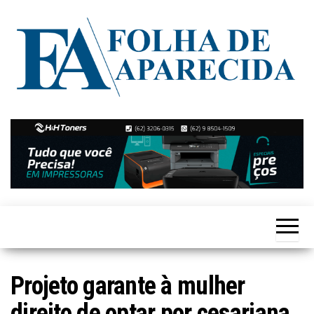
Skip
to
the
content
Notícias
Folha de
de
Aparecida
Aparecida
de
Goiânia
Projeto garante à mulher
direito de optar por cesariana