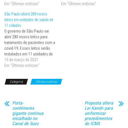
secretário municipal de Saúde,
Em "Últimas notícias"
dos casos de covid-19. A
Em "Últimas notícias"
Daniel Soranz, a rede federal
estrutura será montada no
São Paulo abrirá 280 novos
tem 800 leitos com potencial
centro da capital paulista e
leitos em unidades de saúde de
de abertura na cidade, que
oferecerá 180 leitos para
11 cidades
estão inativados por falta…
casos graves da doença. O
O governo de São Paulo vai
novo…
abrir 280 novos leitos para
tratamento de pacientes com a
covid-19. Esses leitos serão
instalados em 11 unidades de
saúde, espalhadas por
10 de março de 2021
diversas regiões do estado.
Em "Últimas notícias"
Chamado de novos hospitais
de campanha, a estrutura,
Categoria
Últimas notícias
dessa vez, será montada em
hospitais e unidades de
saúde…
Porta-
Proposta altera
contêineres
Lei Kandir para
gigante continua
uniformizar
encalhado no
procedimentos
Canal de Suez
do ICMS