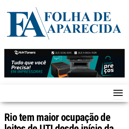
Skip
to
the
content
Notícias
Folha de
de
Aparecida
Aparecida
de
Goiânia
Rio tem maior ocupação de
leitos de UTI desde início da