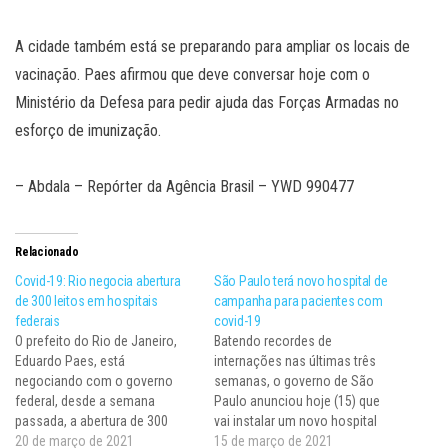
A cidade também está se preparando para ampliar os locais de
vacinação. Paes afirmou que deve conversar hoje com o
Ministério da Defesa para pedir ajuda das Forças Armadas no
esforço de imunização.
– Abdala – Repórter da Agência Brasil – YWD 990477
Relacionado
Covid-19: Rio negocia abertura
São Paulo terá novo hospital de
de 300 leitos em hospitais
campanha para pacientes com
federais
covid-19
O prefeito do Rio de Janeiro,
Batendo recordes de
Eduardo Paes, está
internações nas últimas três
negociando com o governo
semanas, o governo de São
federal, desde a semana
Paulo anunciou hoje (15) que
passada, a abertura de 300
vai instalar um novo hospital
leitos na cidade. Segundo o
20 de março de 2021
de campanha para tratamento
15 de março de 2021