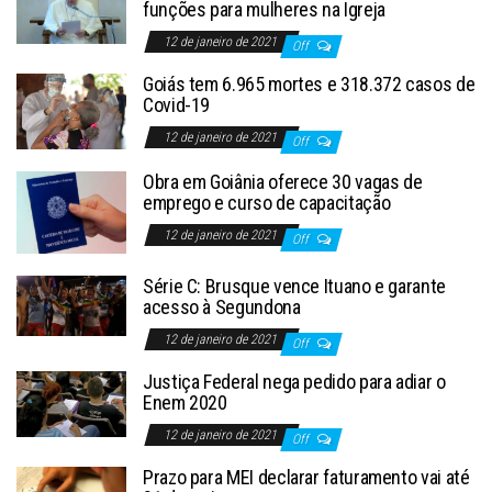
funções para mulheres na Igreja
12 de janeiro de 2021
Off
Goiás tem 6.965 mortes e 318.372 casos de
Covid-19
12 de janeiro de 2021
Off
Obra em Goiânia oferece 30 vagas de
emprego e curso de capacitação
12 de janeiro de 2021
Off
Série C: Brusque vence Ituano e garante
acesso à Segundona
12 de janeiro de 2021
Off
Justiça Federal nega pedido para adiar o
Enem 2020
12 de janeiro de 2021
Off
Prazo para MEI declarar faturamento vai até