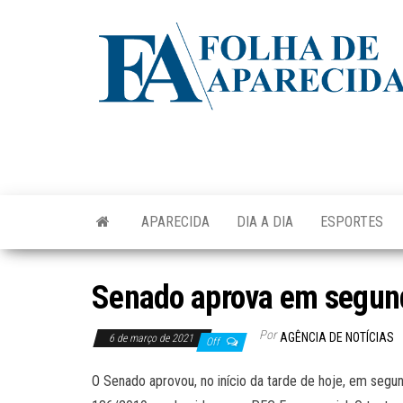
Skip
to
the
content
APARECIDA
DIA A DIA
ESPORTES
Senado aprova em segun
Por
AGÊNCIA DE NOTÍCIAS
6 de março de 2021
Off
O Senado aprovou, no início da tarde de hoje, em segu