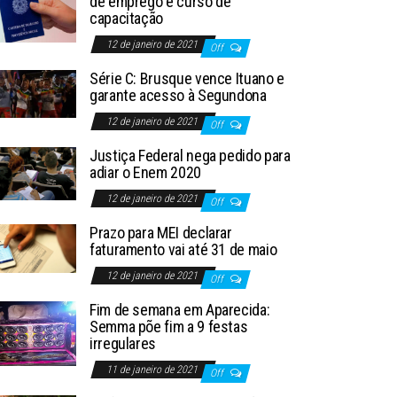
de emprego e curso de
capacitação
12 de janeiro de 2021
Off
Série C: Brusque vence Ituano e
garante acesso à Segundona
12 de janeiro de 2021
Off
Justiça Federal nega pedido para
adiar o Enem 2020
12 de janeiro de 2021
Off
Prazo para MEI declarar
faturamento vai até 31 de maio
12 de janeiro de 2021
Off
Fim de semana em Aparecida:
Semma põe fim a 9 festas
irregulares
11 de janeiro de 2021
Off