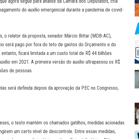
ue agora segue para análise da Câmara dos Deputados, cria
pagamento do auxílio emergencial durante a pandemia de covid-
s, o relator da proposta, senador Márcio Bittar (MDB-AC),
cio será pago por fora do teto de gastos do Orçamento e do
entanto, ficará limitada a um custo total de R$ 44 bilhões.
auxílio em 2021. A primeira versão do auxílio ultrapassou os R$
lhões de pessoas.
celas será definida depois da aprovação da PEC no Congresso,
 meses, o texto mantém os chamados gatilhos, medidas acionadas
irem um certo nível de descontrole. Entre essas medidas,