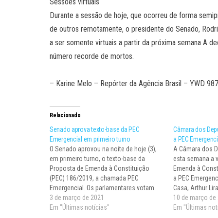
Sessões virtuais
Durante a sessão de hoje, que ocorreu de forma semipr
de outros remotamente, o presidente do Senado, Rodr
a ser somente virtuais a partir da próxima semana A 
número recorde de mortos.
– Karine Melo – Repórter da Agência Brasil – YWD 98
Relacionado
Senado aprova texto-base da PEC
Câmara dos Dep
Emergencial em primeiro turno
a PEC Emergenci
O Senado aprovou na noite de hoje (3),
A Câmara dos D
em primeiro turno, o texto-base da
esta semana a 
Proposta de Emenda à Constituição
Emenda à Consti
(PEC) 186/2019, a chamada PEC
a PEC Emergenci
Emergencial. Os parlamentares votam
Casa, Arthur Lir
agora os destaques ao texto. Depois de
3 de março de 2021
PEC para apreci
10 de março de
dias de discussão em plenário e
Em "Últimas notícias"
plenário, sem p
Em "Últimas not
negociações nos bastidores, o relator
expectativa é ap