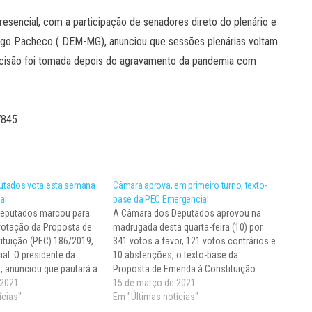
esencial, com a participação de senadores direto do plenário e
igo Pacheco ( DEM-MG), anunciou que sessões plenárias voltam
decisão foi tomada depois do agravamento da pandemia com
7845
utados vota esta semana
Câmara aprova, em primeiro turno, texto-
al
base da PEC Emergencial
eputados marcou para
A Câmara dos Deputados aprovou na
votação da Proposta de
madrugada desta quarta-feira (10) por
tuição (PEC) 186/2019,
341 votos a favor, 121 votos contrários e
al. O presidente da
10 abstenções, o texto-base da
a, anunciou que pautará a
Proposta de Emenda à Constituição
ação diretamente no
 2021
(PEC) 186/19, a chamada PEC
15 de março de 2021
assar por comissões. A
ícias"
Emergencial. Entre outros pontos, a
Em "Últimas notícias"
rovar a admissibilidade
proposta cria mecanismos de