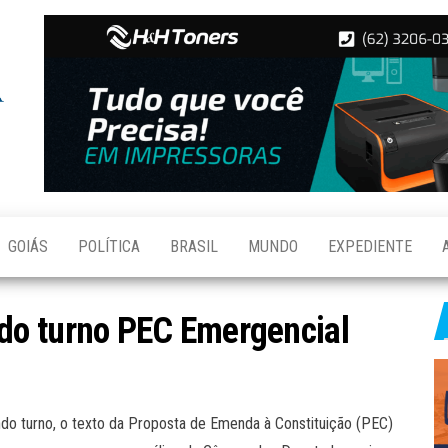
Folha de
Notícias
de
Aparecida
Aparecida
de
Goiânia
GOIÁS
POLÍTICA
BRASIL
MUNDO
EXPEDIENTE
do turno PEC Emergencial
ndo turno, o texto da Proposta de Emenda à Constituição (PEC)