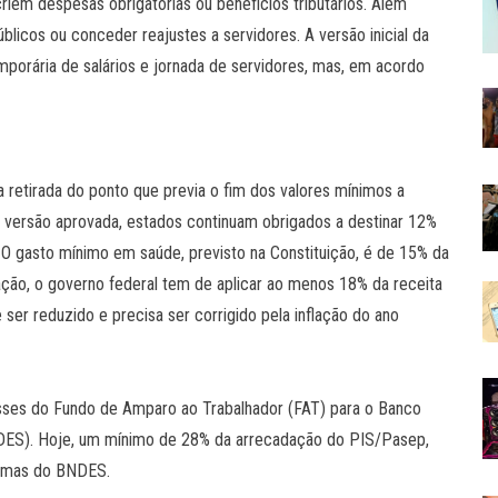
criem despesas obrigatórias ou benefícios tributários. Além
licos ou conceder reajustes a servidores. A versão inicial da
porária de salários e jornada de servidores, mas, em acordo
i a retirada do ponto que previa o fim dos valores mínimos a
versão aprovada, estados continuam obrigados a destinar 12%
O gasto mínimo em saúde, previsto na Constituição, é de 15% da
cação, o governo federal tem de aplicar ao menos 18% da receita
ser reduzido e precisa ser corrigido pela inflação do ano
passes do Fundo de Amparo ao Trabalhador (FAT) para o Banco
DES). Hoje, um mínimo de 28% da arrecadação do PIS/Pasep,
ramas do BNDES.