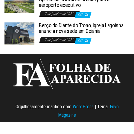
aeroporto executivo
7 de janeiro de 2021
Off
Berço do Diante do Trono, Igreja Lagoinha
anuncia nova sede em Goiânia
7 de janeiro de 2021
Off
Orgulhosamente mantido com
WordPress
|
Tema:
Envo
Magazine