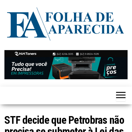
Skip
to
the
content
Notícias
Folha de
de
Aparecida
Aparecida
de
Goiânia
STF decide que Petrobras não
precisa se submeter à Lei das