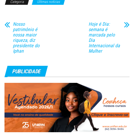
Categoria
Últimas notícias
de uma lei do Amazonas que
impunha a obrigatoriedade. O
julgamento foi realizado em…
Nosso
Hoje é Dia:
patrimônio é
semana é
nossa maior
marcada pelo
riqueza, diz
Dia
presidente do
Internacional da
Iphan
Mulher
PUBLICIDADE