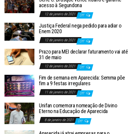
acesso à Segundona
12 de janeiro de 2021
Off
Justiça Federal nega pedido para adiar o
Enem 2020
12 de janeiro de 2021
Off
Prazo para MEI declarar faturamento vai até
31 de maio
12 de janeiro de 2021
Off
Fim de semana em Aparecida: Semma põe
fim a 9 festas irregulares
11 de janeiro de 2021
Off
Unifan comemora nomeação de Divino
Eterno na Educação de Aparecida
8 de janeiro de 2021
Off
Aparecida já atrai empresas para o