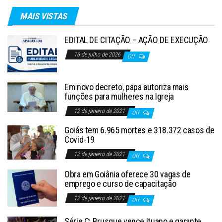
MAIS VISTAS
EDITAL DE CITAÇÃO – AÇÃO DE EXECUÇÃO
16 de julho de 2026
Off
Em novo decreto, papa autoriza mais
funções para mulheres na Igreja
12 de janeiro de 2021
Off
Goiás tem 6.965 mortes e 318.372 casos de
Covid-19
12 de janeiro de 2021
Off
Obra em Goiânia oferece 30 vagas de
emprego e curso de capacitação
12 de janeiro de 2021
Off
Série C: Brusque vence Ituano e garante