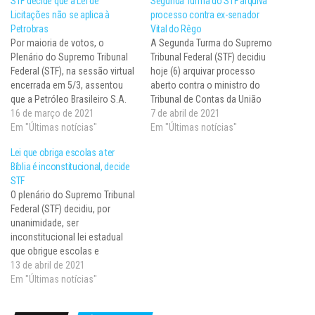
STF decide que a Lei de
Segunda Turma do STF arquiva
Licitações não se aplica à
processo contra ex-senador
Petrobras
Vital do Rêgo
Por maioria de votos, o
A Segunda Turma do Supremo
Plenário do Supremo Tribunal
Tribunal Federal (STF) decidiu
Federal (STF), na sessão virtual
hoje (6) arquivar processo
encerrada em 5/3, assentou
aberto contra o ministro do
que a Petróleo Brasileiro S.A.
Tribunal de Contas da União
(Petrobras) não está sujeita às
16 de março de 2021
(TCU) Vital do Rêgo. De acordo
7 de abril de 2021
normas para licitações
Em "Últimas notícias"
com o Ministério Público
Em "Últimas notícias"
previstas na Lei 8.666/1993. Ao
Federal (MPF), em 2014,
Lei que obriga escolas a ter
negar provimento ao Recurso
quando ocupava o cargo de
Bíblia é inconstitucional, decide
Extraordinário (RE) 441280, o
senador e presidiu a Comissão
STF
colegiado entendeu que a
Parlamentar Mista de…
O plenário do Supremo Tribunal
agilidade que…
Federal (STF) decidiu, por
unanimidade, ser
inconstitucional lei estadual
que obrigue escolas e
bibliotecas a manterem ao
13 de abril de 2021
menos um exemplar da Bíblia
Em "Últimas notícias"
em seus acervos. Com a
decisão, foi derrubado trecho