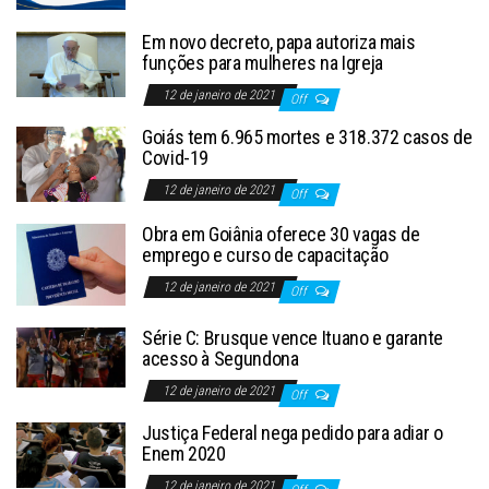
Em novo decreto, papa autoriza mais
funções para mulheres na Igreja
12 de janeiro de 2021
Off
Goiás tem 6.965 mortes e 318.372 casos de
Covid-19
12 de janeiro de 2021
Off
Obra em Goiânia oferece 30 vagas de
emprego e curso de capacitação
12 de janeiro de 2021
Off
Série C: Brusque vence Ituano e garante
acesso à Segundona
12 de janeiro de 2021
Off
Justiça Federal nega pedido para adiar o
Enem 2020
12 de janeiro de 2021