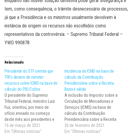
enquanto não houver solução definitiva pode gerar insegurança e
tem, como consequência, o trâmite desnecessário de processos,
já que a Presidência e os ministros usualmente devolvem à
instância de origem os recursos não escolhidos como
representativos da controvérsia. – Supremo Tribunal Federal –
YWD 990878
Relacionado
Presidente do STF orienta que
Incidência de ICMS na base de
TRFs deixem de remeter
cálculo da Contribuição
recursos sobre ICMS na base de
Previdenciária sobre a Receita
cálculo do PIS/Cofins
Bruta é válida
O presidente do Supremo
A inclusão do Imposto sobre a
Tribunal Federal, ministro Luiz
Circulação de Mercadorias e
Fux, orientou, por meio de
Serviços (ICMS) na base de
ofício enviado no começo
cálculo da Contribuição
deste mês aos presidentes e
Previdenciária sobre a Receita
vice-presidentes dos Tribunais
16 de março de 2021
Bruta (CPRB) não fere a
26 de fevereiro de 2021
Regionais Federais, que os
Em "Últimas notícias"
Constituição Federal. Esse
Em "Últimas notícias"