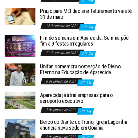
Off
Prazo para MEI declarar faturamento vai até
31 de maio
12 de janeiro de 2021
Off
Fim de semana em Aparecida: Semma põe
fim a 9 festas irregulares
11 de janeiro de 2021
Off
Unifan comemora nomeação de Divino
Eterno na Educação de Aparecida
8 de janeiro de 2021
Off
Aparecida já atrai empresas para o
aeroporto executivo
7 de janeiro de 2021
Off
Berço do Diante do Trono, Igreja Lagoinha
anuncia nova sede em Goiânia
7 de janeiro de 2021
Off