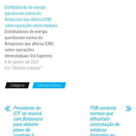
tribunais aguardem a
entendimento foi firmado pelo
Distribuidoras de energia
resolução dos embargos de
Plenário do Supremo Tribunal
questionam norma do
declaração a respeito do ICMS
Federal (STF), na sessão virtual
Amazonas que alterou ICMS
na base de cálculo do PIS e da
encerrada em 23/02, no
sobre operações interestaduais
Cofins…
julgamento do Recurso…
Distribuidoras de energia
questionam norma do
Amazonas que alterou ICMS
sobre operações
interestaduais Via Supremo
Tribunal Federal
8 de janeiro de 2021
bancoImagemSco_AP_452274
Em "Últimas notícias"
.jpg A Associação Brasileira de
Distribuidores de Energia
Categoria
Últimas notícias
Elétrica (Abradee) ajuizou, no
Supremo Tribunal Federal (STF),
Ação Direta de
Inconstitucionalidade (ADI
Presidente do
PSB contesta
6624) contra o Decreto
STF se reunirá
normas que
estadual 40.628/2019 do
com Bolsonaro
dificultam
Amazonas, que alterou a
para debater
contratação de
metodologia…
plano de
médicos
combate à
formados no