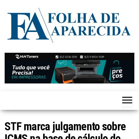
Skip
to
the
content
Notícias
Folha de
de
Aparecida
Aparecida
de
Goiânia
STF marca julgamento sobre
ICMS na base de cálculo do