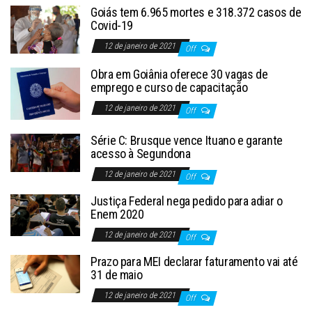
Goiás tem 6.965 mortes e 318.372 casos de
Covid-19
12 de janeiro de 2021
Off
Obra em Goiânia oferece 30 vagas de
emprego e curso de capacitação
12 de janeiro de 2021
Off
Série C: Brusque vence Ituano e garante
acesso à Segundona
12 de janeiro de 2021
Off
Justiça Federal nega pedido para adiar o
Enem 2020
12 de janeiro de 2021
Off
Prazo para MEI declarar faturamento vai até
31 de maio
12 de janeiro de 2021
Off