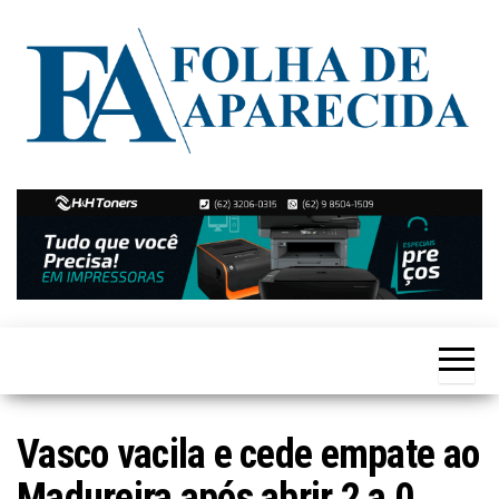
Skip
to
the
content
Notícias
Folha de
de
Aparecida
Aparecida
de
Goiânia
Vasco vacila e cede empate ao
Madureira após abrir 2 a 0