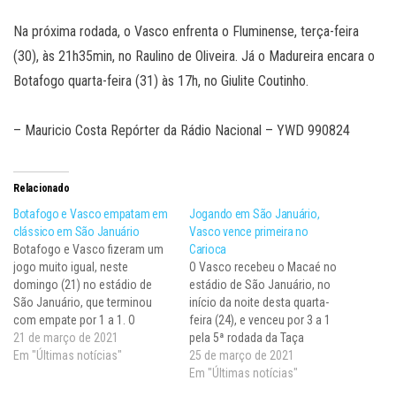
Na próxima rodada, o Vasco enfrenta o Fluminense, terça-feira
(30), às 21h35min, no Raulino de Oliveira. Já o Madureira encara o
Botafogo quarta-feira (31) às 17h, no Giulite Coutinho.
– Mauricio Costa Repórter da Rádio Nacional – YWD 990824
Relacionado
Botafogo e Vasco empatam em
Jogando em São Januário,
clássico em São Januário
Vasco vence primeira no
Botafogo e Vasco fizeram um
Carioca
jogo muito igual, neste
O Vasco recebeu o Macaé no
domingo (21) no estádio de
estádio de São Januário, no
São Januário, que terminou
início da noite desta quarta-
com empate por 1 a 1. O
feira (24), e venceu por 3 a 1
clássico valeu pela 4ª rodada
21 de março de 2021
pela 5ª rodada da Taça
da Taça Guanabara do
Em "Últimas notícias"
Guanabara do Campeonato
25 de março de 2021
Campeonato Carioca. Fim de
Carioca. Este foi o primeiro
Em "Últimas notícias"
jogo: Botafogo 1 x 1 Vasco.
triunfo do Cruzmaltino na