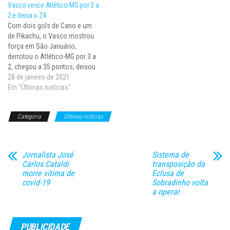
Vasco vence Atlético-MG por 3 a
#CariocaoNaBotafogoTV
competição, na qual ocupa a
2 e deixa o Z4
pic.twitter.com/QLYJPFPRv0 —
8ª posição com cinco pontos.
Com dois gols de Cano e um
Botafogo F.R. (@Botafogo)…
…
de Pikachu, o Vasco mostrou
força em São Januário,
derrotou o Atlético-MG por 3 a
2, chegou a 35 pontos, deixou
a zona do rebaixamento do
28 de janeiro de 2021
Campeonato Brasileiro e agora
Em "Últimas notícias"
ocupa a 14ª colocação.
Apesar de ter ficado maior
Categoria
Últimas notícias
parte do tempo com…
Jornalista José
Sistema de
Carlos Cataldi
transposição da
morre vítima de
Eclusa de
covid-19
Sobradinho volta
a operar
PUBLICIDADE