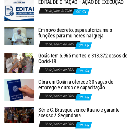
EDITAL DE CITAÇÃO – AÇÃO DE EXECUÇÃO
16 de julho de 2026
Off
Em novo decreto, papa autoriza mais
funções para mulheres na Igreja
12 de janeiro de 2021
Off
Goiás tem 6.965 mortes e 318.372 casos de
Covid-19
12 de janeiro de 2021
Off
Obra em Goiânia oferece 30 vagas de
emprego e curso de capacitação
12 de janeiro de 2021
Off
Série C: Brusque vence Ituano e garante
acesso à Segundona
12 de janeiro de 2021
Off