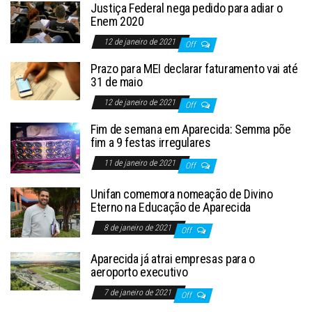
Justiça Federal nega pedido para adiar o
Enem 2020
12 de janeiro de 2021
Off
Prazo para MEI declarar faturamento vai até
31 de maio
12 de janeiro de 2021
Off
Fim de semana em Aparecida: Semma põe
fim a 9 festas irregulares
11 de janeiro de 2021
Off
Unifan comemora nomeação de Divino
Eterno na Educação de Aparecida
8 de janeiro de 2021
Off
Aparecida já atrai empresas para o
aeroporto executivo
7 de janeiro de 2021
Off