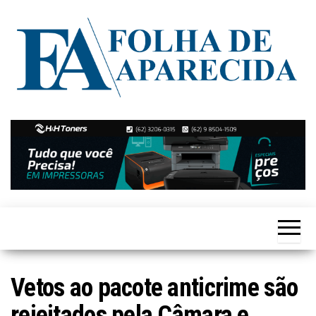
Skip
to
the
content
Notícias
Folha de
de
Aparecida
Aparecida
de
Goiânia
Vetos ao pacote anticrime são
rejeitados pela Câmara e