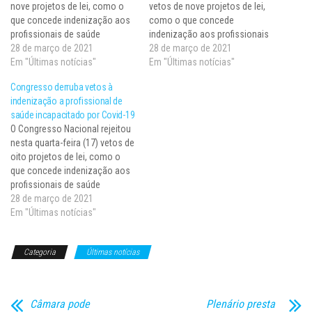
nove projetos de lei, como o
vetos de nove projetos de lei,
que concede indenização aos
como o que concede
profissionais de saúde
indenização aos profissionais
tornados incapacitados para o
28 de março de 2021
de saúde tornados
28 de março de 2021
trabalho pela Covid-19, e a
Em "Últimas notícias"
incapacitados para o trabalho
Em "Últimas notícias"
itens do pacote anticrime.
pela Covid-19, e a itens do
Congresso derruba vetos à
Todos os vetos foram
pacote anticrime. Todos os
indenização a profissional de
rejeitados em uma única
vetos foram rejeitados em uma
saúde incapacitado por Covid-19
votação (439 contra e 19) na
única votação (439 contra e
O Congresso Nacional rejeitou
Câmara…
19), após…
nesta quarta-feira (17) vetos de
oito projetos de lei, como o
que concede indenização aos
profissionais de saúde
tornados incapacitados para o
28 de março de 2021
trabalho pela Covid-19. Os
Em "Últimas notícias"
vetos a itens do pacote
anticrime ainda serão
Categoria
Últimas notícias
analisados pelo Senado. Para
derrubar um veto, é necessária
a maioria absoluta…
Câmara pode
Plenário presta