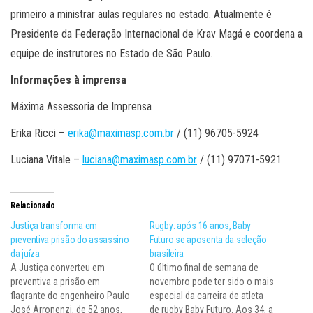
primeiro a ministrar aulas regulares no estado. Atualmente é
Presidente da Federação Internacional de Krav Magá e coordena a
equipe de instrutores no Estado de São Paulo.
Informações à imprensa
Máxima Assessoria de Imprensa
Erika Ricci –
erika@maximasp.com.br
/ (11) 96705-5924
Luciana Vitale –
luciana@maximasp.com.br
/ (11) 97071-5921
Relacionado
Justiça transforma em
Rugby: após 16 anos, Baby
preventiva prisão do assassino
Futuro se aposenta da seleção
da juíza
brasileira
A Justiça converteu em
O último final de semana de
preventiva a prisão em
novembro pode ter sido o mais
flagrante do engenheiro Paulo
especial da carreira de atleta
José Arronenzi, de 52 anos,
de rugby Baby Futuro. Aos 34, a