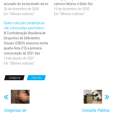
acusado do assassinato da ex-
carioca faturou o título Sul-
mulher, a juíza Viviane
26 de dezembro de 2020
Americano no Uruguai e vestiu
10 de dezembro de 2020
Arronenzi, ontem à tarde (24),
Em "Últimas notícias"
pela última vez a camisa da
Em "Últimas notícias"
na presença das três filhas do
seleção brasileira depois de 16
Quatro seleções paralímpicas
casal. A audiência de custódia
anos. “Minha ideia já era me…
são convocadas para treinos
terminou às 15h07 desta sexta-
A Confederação Brasileira de
feira (25). A decisão é…
Desportos de Deficientes
Visuais (CBDV) anunciou nesta
quarta-feira (13) a primeira
convocação de 2021 das
seleções de duas modalidades
14 de janeiro de 2021
coletivas já garantidas nos
Em "Últimas notícias"
Jogos Paralímpicos de Tóquio,
o futebol de 5 e o goalball, nos
Categoria
Esportes
naipes masculino e feminino.
Além deles, também foram
chamados os atletas…
Congresso de
Consulta Pública