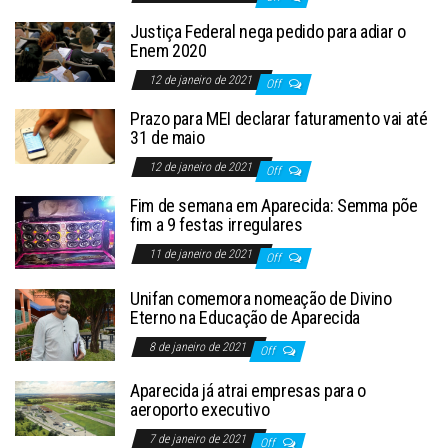
Justiça Federal nega pedido para adiar o
Enem 2020
12 de janeiro de 2021
Off
Prazo para MEI declarar faturamento vai até
31 de maio
12 de janeiro de 2021
Off
Fim de semana em Aparecida: Semma põe
fim a 9 festas irregulares
11 de janeiro de 2021
Off
Unifan comemora nomeação de Divino
Eterno na Educação de Aparecida
8 de janeiro de 2021
Off
Aparecida já atrai empresas para o
aeroporto executivo
7 de janeiro de 2021
Off