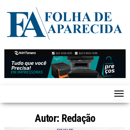
Skip
to
the
content
Notícias
Folha de
de
Aparecida
Aparecida
de
Goiânia
Autor:
Redação