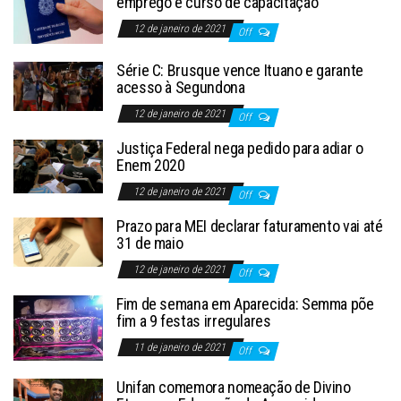
emprego e curso de capacitação
12 de janeiro de 2021
Off
Série C: Brusque vence Ituano e garante
acesso à Segundona
12 de janeiro de 2021
Off
Justiça Federal nega pedido para adiar o
Enem 2020
12 de janeiro de 2021
Off
Prazo para MEI declarar faturamento vai até
31 de maio
12 de janeiro de 2021
Off
Fim de semana em Aparecida: Semma põe
fim a 9 festas irregulares
11 de janeiro de 2021
Off
Unifan comemora nomeação de Divino