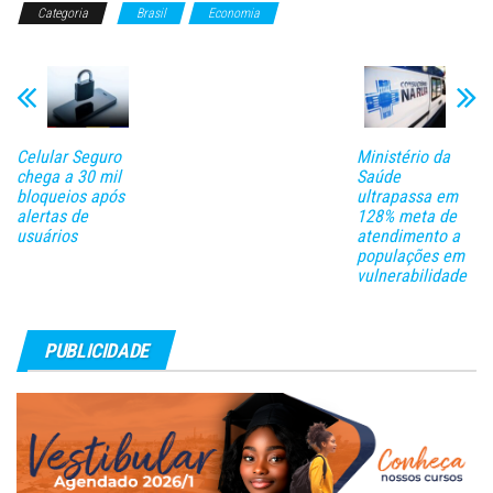
Categoria
Brasil
Economia
declaração de 2021 e pode ser
retirado por meio de…
Celular Seguro
Ministério da
chega a 30 mil
Saúde
bloqueios após
ultrapassa em
alertas de
128% meta de
usuários
atendimento a
populações em
vulnerabilidade
PUBLICIDADE