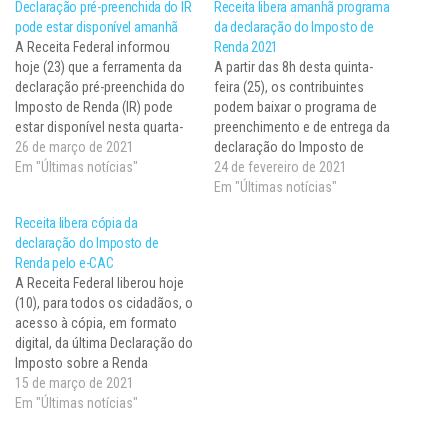
Declaração pré-preenchida do IR
Receita libera amanhã programa
pode estar disponível amanhã
da declaração do Imposto de
A Receita Federal informou
Renda 2021
hoje (23) que a ferramenta da
A partir das 8h desta quinta-
declaração pré-preenchida do
feira (25), os contribuintes
Imposto de Renda (IR) pode
podem baixar o programa de
estar disponível nesta quarta-
preenchimento e de entrega da
feira (24), em projeto-piloto. O
26 de março de 2021
declaração do Imposto de
auditor fiscal da Receita, José
Em "Últimas notícias"
Renda Pessoa Física 2021. O
24 de fevereiro de 2021
Carlos da Fonseca, explicou
programa para computador
Em "Últimas notícias"
que faltam apenas algumas
estará disponível na página da
Receita libera cópia da
liberações técnicas para
Receita Federal na internet. O
declaração do Imposto de
compatibilizar as versões de
prazo de entrega começará na
Renda pelo e-CAC
acesso e preenchimento da…
próxima segunda-feira (1º),
A Receita Federal liberou hoje
às…
(10), para todos os cidadãos, o
acesso à cópia, em formato
digital, da última Declaração do
Imposto sobre a Renda
Pessoa Física (DIRPF) no
15 de março de 2021
Centro Virtual de Atendimento
Em "Últimas notícias"
(e-CAC). O documento facilita
o preenchimento da