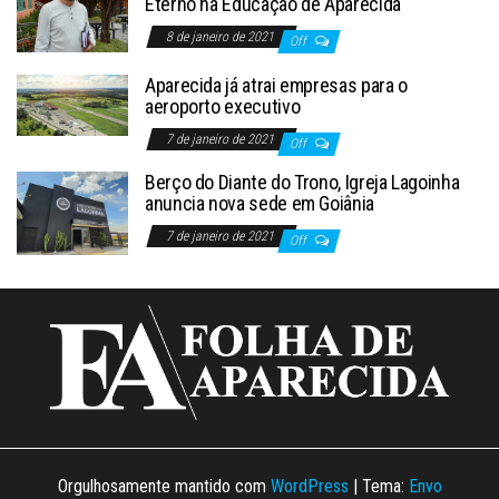
Eterno na Educação de Aparecida
8 de janeiro de 2021
Off
Aparecida já atrai empresas para o
aeroporto executivo
7 de janeiro de 2021
Off
Berço do Diante do Trono, Igreja Lagoinha
anuncia nova sede em Goiânia
7 de janeiro de 2021
Off
Orgulhosamente mantido com
WordPress
|
Tema:
Envo