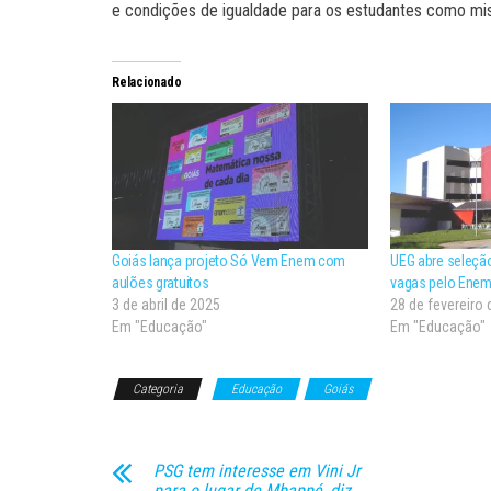
e condições de igualdade para os estudantes como mis
Relacionado
Goiás lança projeto Só Vem Enem com
UEG abre seleçã
aulões gratuitos
vagas pelo Ene
3 de abril de 2025
28 de fevereiro
Em "Educação"
Em "Educação"
Categoria
Educação
Goiás
PSG tem interesse em Vini Jr
para o lugar de Mbappé, diz