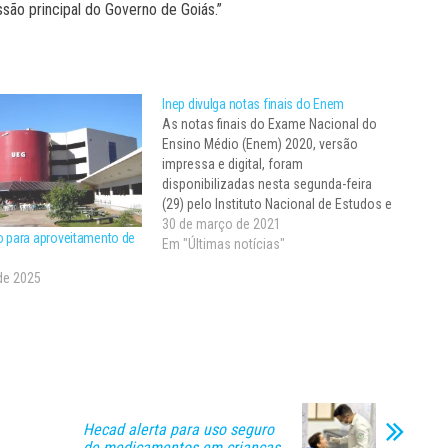
são principal do Governo de Goiás.”
Inep divulga notas finais do Enem
As notas finais do Exame Nacional do
Ensino Médio (Enem) 2020, versão
impressa e digital, foram
disponibilizadas nesta segunda-feira
(29) pelo Instituto Nacional de Estudos e
Pesquisas Educacionais Anísio Teixeira
30 de março de 2021
o para aproveitamento de
(Inep), órgão realizador da prova. Os
Em "Últimas notícias"
m
estudantes podem conferir os
 de 2025
resultados individuais das provas na
Página do Participante ou no…
Hecad alerta para uso seguro
de medicamentos em crianças