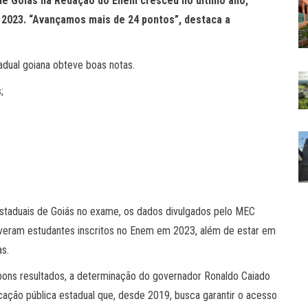
 de Goiás na Redação do Enem cresceu no último ano,
m 2023. “Avançamos mais de 24 pontos”, destaca a
adual goiana obteve boas notas.
;
estaduais de Goiás no exame, os dados divulgados pelo MEC
tiveram estudantes inscritos no Enem em 2023, além de estar em
as.
 bons resultados, a determinação do governador Ronaldo Caiado
ação pública estadual que, desde 2019, busca garantir o acesso