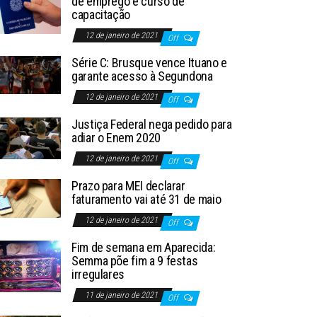
de emprego e curso de
capacitação
12 de janeiro de 2021
Off
Série C: Brusque vence Ituano e
garante acesso à Segundona
12 de janeiro de 2021
Off
Justiça Federal nega pedido para
adiar o Enem 2020
12 de janeiro de 2021
Off
Prazo para MEI declarar
faturamento vai até 31 de maio
12 de janeiro de 2021
Off
Fim de semana em Aparecida:
Semma põe fim a 9 festas
irregulares
11 de janeiro de 2021
Off