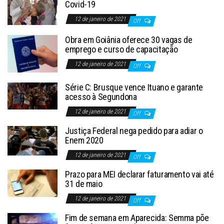
Covid-19
12 de janeiro de 2021
Off
Obra em Goiânia oferece 30 vagas de
emprego e curso de capacitação
12 de janeiro de 2021
Off
Série C: Brusque vence Ituano e garante
acesso à Segundona
12 de janeiro de 2021
Off
Justiça Federal nega pedido para adiar o
Enem 2020
12 de janeiro de 2021
Off
Prazo para MEI declarar faturamento vai até
31 de maio
12 de janeiro de 2021
Off
Fim de semana em Aparecida: Semma põe