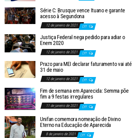
Série C: Brusque vence Ituano e garante
acesso à Segundona
12 de janeiro de 2021
Off
Justiça Federal nega pedido para adiar o
Enem 2020
12 de janeiro de 2021
Off
Prazo para MEI declarar faturamento vai até
31 de maio
12 de janeiro de 2021
Off
Fim de semana em Aparecida: Semma põe
fim a 9 festas irregulares
11 de janeiro de 2021
Off
Unifan comemora nomeação de Divino
Eterno na Educação de Aparecida
8 de janeiro de 2021
Off