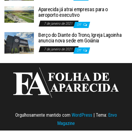
Aparecida já atrai empresas para o
aeroporto executivo
7 de janeiro de 2021
Off
Berço do Diante do Trono, Igreja Lagoinha
anuncia nova sede em Goiânia
7 de janeiro de 2021
Off
Orgulhosamente mantido com
WordPress
|
Tema:
Envo
Magazine