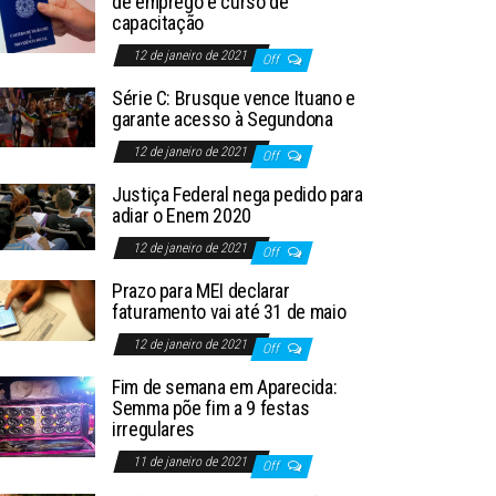
de emprego e curso de
capacitação
12 de janeiro de 2021
Off
Série C: Brusque vence Ituano e
garante acesso à Segundona
12 de janeiro de 2021
Off
Justiça Federal nega pedido para
adiar o Enem 2020
12 de janeiro de 2021
Off
Prazo para MEI declarar
faturamento vai até 31 de maio
12 de janeiro de 2021
Off
Fim de semana em Aparecida:
Semma põe fim a 9 festas
irregulares
11 de janeiro de 2021
Off