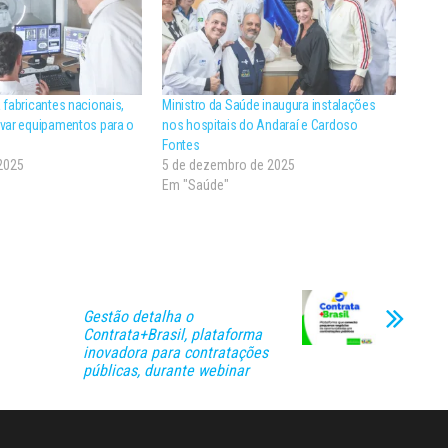
 fabricantes nacionais,
Ministro da Saúde inaugura instalações
ovar equipamentos para o
nos hospitais do Andaraí e Cardoso
Fontes
2025
5 de dezembro de 2025
Em "Saúde"
Gestão detalha o
Contrata+Brasil, plataforma
inovadora para contratações
públicas, durante webinar