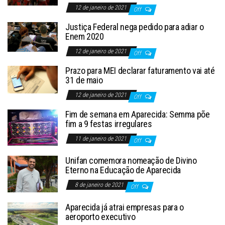
12 de janeiro de 2021
Off
Justiça Federal nega pedido para adiar o
Enem 2020
12 de janeiro de 2021
Off
Prazo para MEI declarar faturamento vai até
31 de maio
12 de janeiro de 2021
Off
Fim de semana em Aparecida: Semma põe
fim a 9 festas irregulares
11 de janeiro de 2021
Off
Unifan comemora nomeação de Divino
Eterno na Educação de Aparecida
8 de janeiro de 2021
Off
Aparecida já atrai empresas para o
aeroporto executivo