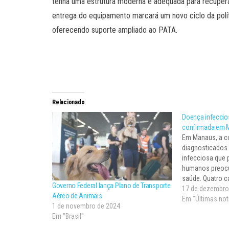
tenha uma estrutura moderna e adequada para recupera
entrega do equipamento marcará um novo ciclo da polí
oferecendo suporte ampliado ao PATA.
Relacionado
Doença infeccios
confirmada em 
Em Manaus, a c
diagnosticado
infecciosa que 
humanos preocu
saúde. Quatro c
Governo Federal lança Plano de Transporte
animal em felin
17 de dezembro
Aéreo de Animais
mais 16 estão e
Em "Últimas not
1 de novembro de 2024
Secretária de Sa
Em "Brasil"
amazonense. Tr