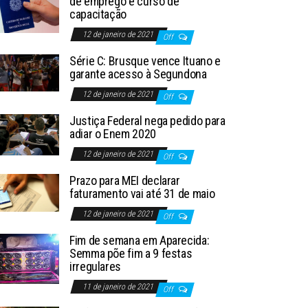
de emprego e curso de
capacitação
12 de janeiro de 2021
Off
Série C: Brusque vence Ituano e
garante acesso à Segundona
12 de janeiro de 2021
Off
Justiça Federal nega pedido para
adiar o Enem 2020
12 de janeiro de 2021
Off
Prazo para MEI declarar
faturamento vai até 31 de maio
12 de janeiro de 2021
Off
Fim de semana em Aparecida:
Semma põe fim a 9 festas
irregulares
11 de janeiro de 2021
Off