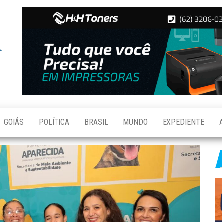
Folha de
Notícias
de
Aparecida
Aparecida
de
Goiânia
GOIÁS
POLÍTICA
BRASIL
MUNDO
EXPEDIENTE