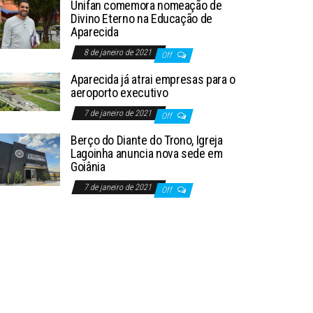
Unifan comemora nomeação de
Divino Eterno na Educação de
Aparecida
8 de janeiro de 2021
Off
Aparecida já atrai empresas para o
aeroporto executivo
7 de janeiro de 2021
Off
Berço do Diante do Trono, Igreja
Lagoinha anuncia nova sede em
Goiânia
7 de janeiro de 2021
Off