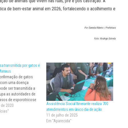
ção de animais que vivem nas ruas, pré e pós castração. A
tica de bem-estar animal em 2026, fortalecendo o acolhimento e
Por Daniela Ribeiro / Prefeitura
Foto: Rodrigo Estrela
a transmitida por gatos é
Manaus
onfirmação de gatos
s com uma doença
pode ser transmitida a
pa as autoridades de
asos de esporotricose
Assistência Social Itinerante realiza 700
os foram confirmados e
 de 2020
atendimentos em único dia de ação
m análise, segundo a
ícias"
11 de julho de 2025
úde da capital
Em "Aparecida"
ansmitida por um fungo,