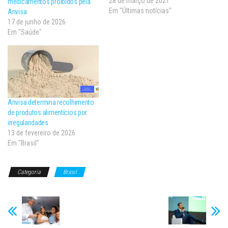
Considerada a maior
28 de março de 2021
medicamentos proibidos pela
apreensão de cigarros do ano,
Em "Últimas notícias"
Anvisa
a carga estava escondida em
17 de junho de 2026
meio a caixas de plástico para
Em "Saúde"
transporte de verduras. Os
policiais estavam patrulhando
quando avistaram um
caminhão…
Anvisa determina recolhimento
de produtos alimentícios por
irregularidades
13 de fevereiro de 2026
Em "Brasil"
Categoria
Brasil