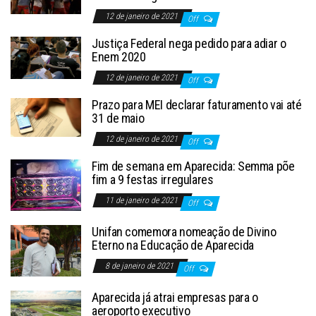
12 de janeiro de 2021
Off
Justiça Federal nega pedido para adiar o
Enem 2020
12 de janeiro de 2021
Off
Prazo para MEI declarar faturamento vai até
31 de maio
12 de janeiro de 2021
Off
Fim de semana em Aparecida: Semma põe
fim a 9 festas irregulares
11 de janeiro de 2021
Off
Unifan comemora nomeação de Divino
Eterno na Educação de Aparecida
8 de janeiro de 2021
Off
Aparecida já atrai empresas para o
aeroporto executivo