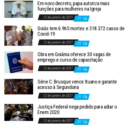
Em novo decreto, papa autoriza mais
funções para mulheres na Igreja
12 de janeiro de 2021
Off
Goiás tem 6.965 mortes e 318.372 casos de
Covid-19
12 de janeiro de 2021
Off
Obra em Goiânia oferece 30 vagas de
emprego e curso de capacitação
12 de janeiro de 2021
Off
Série C: Brusque vence Ituano e garante
acesso à Segundona
12 de janeiro de 2021
Off
Justiça Federal nega pedido para adiar o
Enem 2020
12 de janeiro de 2021
Off