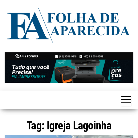
Skip
to
the
content
Notícias
Folha de
de
Aparecida
Aparecida
de
Goiânia
Tag:
Igreja Lagoinha