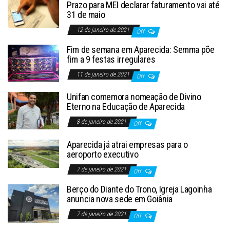
Prazo para MEI declarar faturamento vai até
31 de maio
12 de janeiro de 2021
Off
Fim de semana em Aparecida: Semma põe
fim a 9 festas irregulares
11 de janeiro de 2021
Off
Unifan comemora nomeação de Divino
Eterno na Educação de Aparecida
8 de janeiro de 2021
Off
Aparecida já atrai empresas para o
aeroporto executivo
7 de janeiro de 2021
Off
Berço do Diante do Trono, Igreja Lagoinha
anuncia nova sede em Goiânia
7 de janeiro de 2021
Off