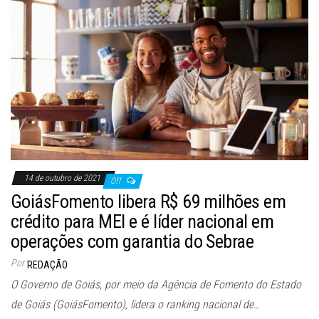
14 de outubro de 2021
Off
GoiásFomento libera R$ 69 milhões em
crédito para MEI e é líder nacional em
operações com garantia do Sebrae
Por
REDAÇÃO
O Governo de Goiás, por meio da Agência de Fomento do Estado
de Goiás (GoiásFomento), lidera o ranking nacional de…