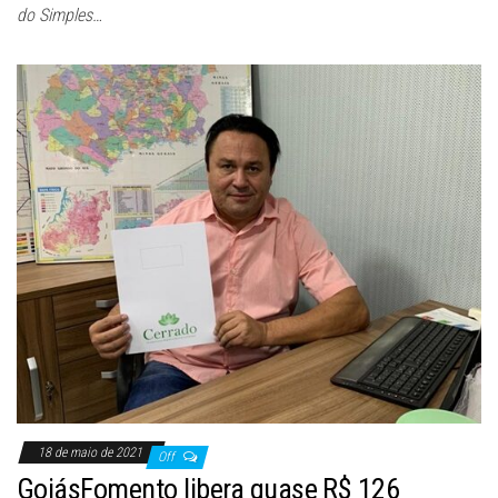
do Simples…
18 de maio de 2021
Off
GoiásFomento libera quase R$ 126