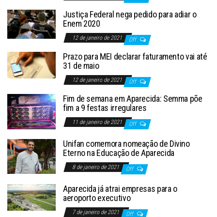
Justiça Federal nega pedido para adiar o
Enem 2020
12 de janeiro de 2021
Off
Prazo para MEI declarar faturamento vai até
31 de maio
12 de janeiro de 2021
Off
Fim de semana em Aparecida: Semma põe
fim a 9 festas irregulares
11 de janeiro de 2021
Off
Unifan comemora nomeação de Divino
Eterno na Educação de Aparecida
8 de janeiro de 2021
Off
Aparecida já atrai empresas para o
aeroporto executivo
7 de janeiro de 2021
Off