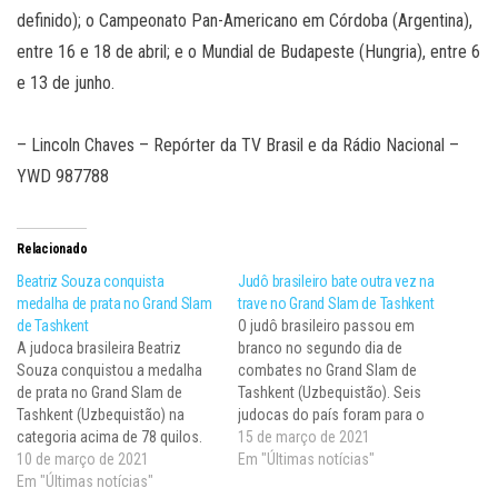
definido); o Campeonato Pan-Americano em Córdoba (Argentina),
entre 16 e 18 de abril; e o Mundial de Budapeste (Hungria), entre 6
e 13 de junho.
– Lincoln Chaves – Repórter da TV Brasil e da Rádio Nacional –
YWD 987788
Relacionado
Beatriz Souza conquista
Judô brasileiro bate outra vez na
medalha de prata no Grand Slam
trave no Grand Slam de Tashkent
de Tashkent
O judô brasileiro passou em
A judoca brasileira Beatriz
branco no segundo dia de
Souza conquistou a medalha
combates no Grand Slam de
de prata no Grand Slam de
Tashkent (Uzbequistão). Seis
Tashkent (Uzbequistão) na
judocas do país foram para o
categoria acima de 78 quilos.
tatame neste sábado (6) e Ellen
15 de março de 2021
Neste domingo (7), a paulista
10 de março de 2021
Santana foi quem mais chegou
Em "Últimas notícias"
de 22 anos venceu os três
Em "Últimas notícias"
perto do pódio, na categoria