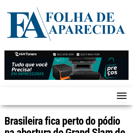
Skip
to
the
content
Notícias
Folha de
de
Aparecida
Aparecida
de
Goiânia
Brasileira fica perto do pódio
na abertura do Grand Slam de