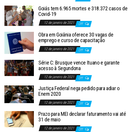
Goiás tem 6.965 mortes e 318.372 casos de
Covid-19
12 de janeiro de 2021
Off
Obra em Goiânia oferece 30 vagas de
emprego e curso de capacitação
12 de janeiro de 2021
Off
Série C: Brusque vence Ituano e garante
acesso à Segundona
12 de janeiro de 2021
Off
Justiça Federal nega pedido para adiar o
Enem 2020
12 de janeiro de 2021
Off
Prazo para MEI declarar faturamento vai até
31 de maio
12 de janeiro de 2021
Off