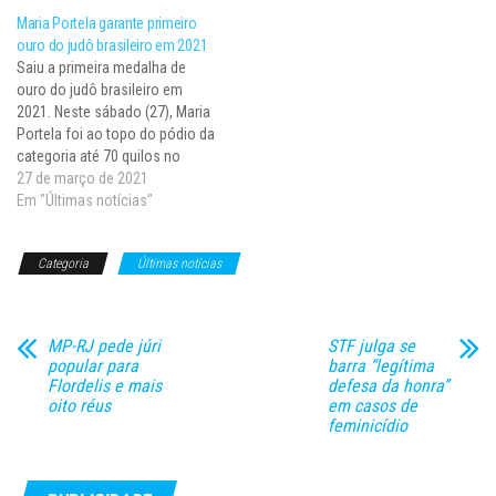
primeiros duelos por ippon
até 70 quilos, mas foi superada
Maria Portela garante primeiro
(golpe perfeito, em que o atleta
na luta que valeu…
ouro do judô brasileiro em 2021
derruba o adversário de costas
Saiu a primeira medalha de
e ganha…
ouro do judô brasileiro em
2021. Neste sábado (27), Maria
Portela foi ao topo do pódio da
categoria até 70 quilos no
Grand Slam de Tbilisi (Geórgia).
27 de março de 2021
A gaúcha de 33 anos,
Em "Últimas notícias"
atualmente a 14ª colocada do
peso no ranking da Federação
Categoria
Últimas notícias
Internacional da modalidade…
MP-RJ pede júri
STF julga se
popular para
barra “legítima
Flordelis e mais
defesa da honra”
oito réus
em casos de
feminicídio