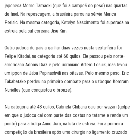
japonesa Momo Tamaoki (que foi a campeã do peso) nas quartas
de final. Na repescagem, a brasileira parou na sérvia Marica
Perisic. Na mesma categoria, Ketelyn Nascimento foi superada na
estreia pela sul-coreana Jisu Kim.
Outro judoca do país a ganhar duas vezes nesta sexta-feira foi
Felipe Kitadai, na categoria até 60 quilos. Ele passou pelo norte-
americano Adonis Diaz e pelo ucraniano Artem Lesuik, mas levou
um ippon de Jaba Papinashvili nas oitavas. Pelo mesmo peso, Eric
Takabatake perdeu no primeiro combate para o uzbeque Kemram
Nuriallev (que conquistou o bronze).
Na categoria até 48 quilos, Gabriela Chibana caiu por wazari (golpe
em que o judoca cai com parte das costas no tatame e rende um
ponto) para a belga Anne Jura, na luta de estreia. Foi a primeira
competição da brasileira após uma cirurgia no ligamento cruzado