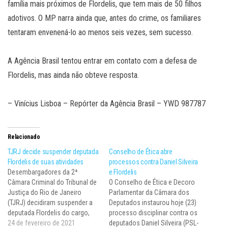
família mais próximos de Flordelis, que tem mais de 50 filhos
adotivos. O MP narra ainda que, antes do crime, os familiares
tentaram envenená-lo ao menos seis vezes, sem sucesso.
A Agência Brasil tentou entrar em contato com a defesa de
Flordelis, mas ainda não obteve resposta.
– Vinícius Lisboa – Repórter da Agência Brasil – YWD 987787
Relacionado
TJRJ decide suspender deputada
Conselho de Ética abre
Flordelis de suas atividades
processos contra Daniel Silveira
Desembargadores da 2ª
e Flordelis
Câmara Criminal do Tribunal de
O Conselho de Ética e Decoro
Justiça do Rio de Janeiro
Parlamentar da Câmara dos
(TJRJ) decidiram suspender a
Deputados instaurou hoje (23)
deputada Flordelis do cargo,
processo disciplinar contra os
pelo período de um ano. A
24 de fevereiro de 2021
deputados Daniel Silveira (PSL-