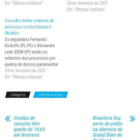
decisão foi tomada nesta
Em "Últimas notícias"
RJ) e Flordelis (PSD-RJ) por
24 de fevereiro de 2021
terça-feira (23), por
quebra de decoro parlamentar.
Em "Últimas notícias"
unanimidade, pelos três
Os procedimentos podem levar
Conselho define relatores de
magistrados que compõem a
os parlamentares a perder o
processos contra Silveira e
câmara. A decisão será
mandato. Após a instauração
Flordelis
encaminhada dentro de 24
dos processos, o presidente
Os deputados Fernando
horas…
do colegiado, deputado…
Rodolfo (PL-PE) e Alexandre
Leite (DEM-SP) serão os
relatores dos processos por
quebra de decoro parlamentar
contra Daniel Silveira (PSL-RJ)
24 de fevereiro de 2021
e Flordelis (PSD-RJ) no
Em "Últimas notícias"
Conselho de Ética da Câmara
dos Deputados. A escolha foi
Categoria
Últimas notícias
anunciada hoje (24) pelo
presidente do colegiado,
Juscelino Filho (DEM-MA). Com
a designação…
Vendas de
Brasileira fica
veículos têm
perto do pódio
queda de 14,6%
na abertura do
em fevereiro
Grand Slam de