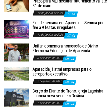
Prazo para MEI declarar faturamento vai até
31 de maio
12 de janeiro de 2021
Off
Fim de semana em Aparecida: Semma põe
fim a 9 festas irregulares
11 de janeiro de 2021
Off
Unifan comemora nomeação de Divino
Eterno na Educação de Aparecida
8 de janeiro de 2021
Off
Aparecida já atrai empresas para o
aeroporto executivo
7 de janeiro de 2021
Off
Berço do Diante do Trono, Igreja Lagoinha
anuncia nova sede em Goiânia
7 de janeiro de 2021
Off