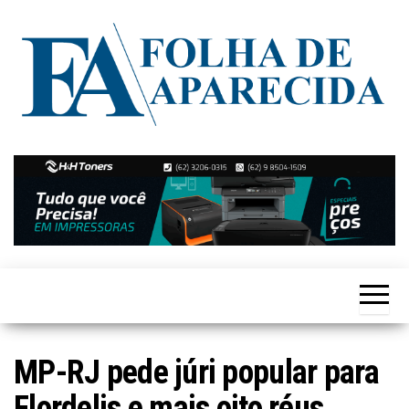
Skip
to
the
content
Notícias
Folha de
de
Aparecida
Aparecida
de
Goiânia
MP-RJ pede júri popular para
Flordelis e mais oito réus