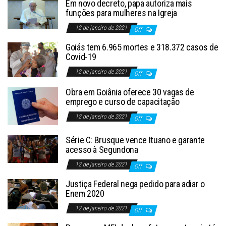
Em novo decreto, papa autoriza mais
funções para mulheres na Igreja
12 de janeiro de 2021
Off
Goiás tem 6.965 mortes e 318.372 casos de
Covid-19
12 de janeiro de 2021
Off
Obra em Goiânia oferece 30 vagas de
emprego e curso de capacitação
12 de janeiro de 2021
Off
Série C: Brusque vence Ituano e garante
acesso à Segundona
12 de janeiro de 2021
Off
Justiça Federal nega pedido para adiar o
Enem 2020
12 de janeiro de 2021
Off