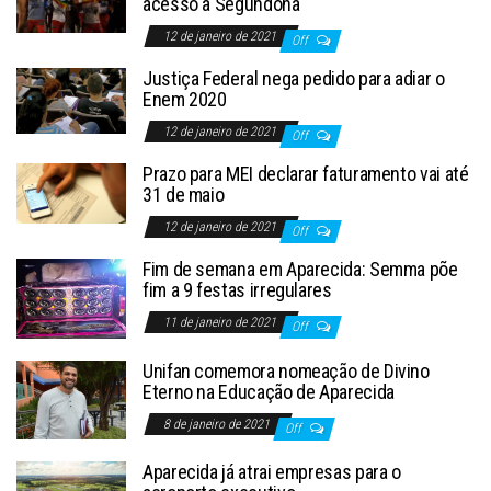
acesso à Segundona
12 de janeiro de 2021
Off
Justiça Federal nega pedido para adiar o
Enem 2020
12 de janeiro de 2021
Off
Prazo para MEI declarar faturamento vai até
31 de maio
12 de janeiro de 2021
Off
Fim de semana em Aparecida: Semma põe
fim a 9 festas irregulares
11 de janeiro de 2021
Off
Unifan comemora nomeação de Divino
Eterno na Educação de Aparecida
8 de janeiro de 2021
Off
Aparecida já atrai empresas para o