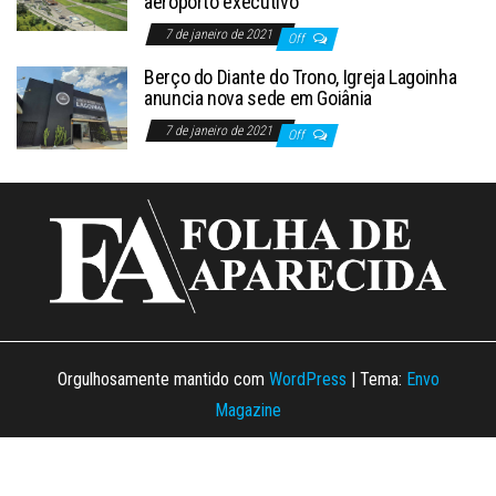
aeroporto executivo
7 de janeiro de 2021
Off
Berço do Diante do Trono, Igreja Lagoinha
anuncia nova sede em Goiânia
7 de janeiro de 2021
Off
Orgulhosamente mantido com
WordPress
|
Tema:
Envo
Magazine