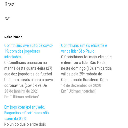
Braz.
GE
Relacionado
Corinthians vive surto de covid-
Corinthians é mais eficiente e
19, com dez jogadores
vence líder São Paulo
infectados
O Corinthians foi mais eficiente
O Corinthians anunciou na
e derrotou o líder São Paulo,
manhã desta quarta-feira (27)
neste domingo (13), em partida
que dez jogadores de futebol
válida pela 25ª rodada do
testaram positivo para o novo
Campeonato Brasileiro. Com
coronavírus (covid-19). De
este resultado, o Timão
14 de dezembro de 2020
acordo com a nota do
28 de janeiro de 2021
encerrou uma invencibilidade
Em "Últimas notícias"
departamento médico, todos
Em "Últimas notícias"
do Tricolor de 17 jogos na
os infectados estão
competição nacional. Aqui na
Em jogo com gol anulado,
assintomáticos e já iniciaram o
@NeoQuimicaArena segue
Bragantino e Corinthians não
período de isolamento. Entre
#TudoIgual. Invicto no
saem do 0 a 0
os contaminados, estão
Majestoso na #CasaDoPovo,
No único duelo entre dois
Ramiro, Luan e Everaldo, que
o…