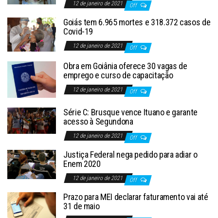
12 de janeiro de 2021
Off
Goiás tem 6.965 mortes e 318.372 casos de
Covid-19
12 de janeiro de 2021
Off
Obra em Goiânia oferece 30 vagas de
emprego e curso de capacitação
12 de janeiro de 2021
Off
Série C: Brusque vence Ituano e garante
acesso à Segundona
12 de janeiro de 2021
Off
Justiça Federal nega pedido para adiar o
Enem 2020
12 de janeiro de 2021
Off
Prazo para MEI declarar faturamento vai até
31 de maio