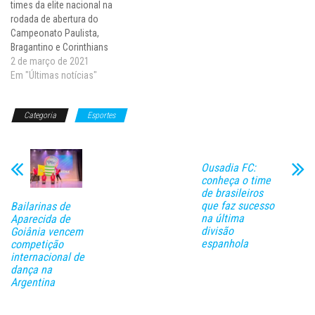
times da elite nacional na
entraram…
rodada de abertura do
Campeonato Paulista,
Bragantino e Corinthians
ficaram no 0 a 0 no estádio
2 de março de 2021
Nabi Abi Chedid, em Bragança
Em "Últimas notícias"
Paulista. As duas equipes
somam um ponto na
Categoria
Esportes
competição, que tem o Timão
no grupo A e o Massa…
Ousadia FC:
conheça o time
de brasileiros
que faz sucesso
Bailarinas de
na última
Aparecida de
divisão
Goiânia vencem
espanhola
competição
internacional de
dança na
Argentina