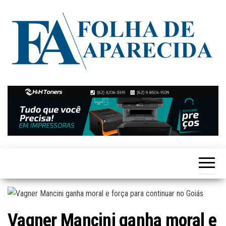
Skip
to
the
content
Notícias
Folha de
de
Aparecida
Aparecida
de
Goiânia
Vagner Mancini ganha moral e