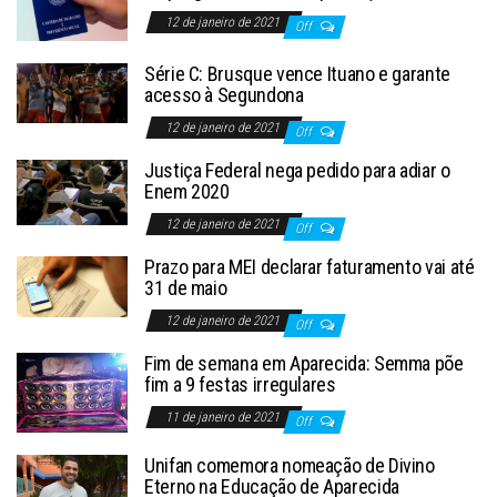
12 de janeiro de 2021
Off
Série C: Brusque vence Ituano e garante
acesso à Segundona
12 de janeiro de 2021
Off
Justiça Federal nega pedido para adiar o
Enem 2020
12 de janeiro de 2021
Off
Prazo para MEI declarar faturamento vai até
31 de maio
12 de janeiro de 2021
Off
Fim de semana em Aparecida: Semma põe
fim a 9 festas irregulares
11 de janeiro de 2021
Off
Unifan comemora nomeação de Divino
Eterno na Educação de Aparecida