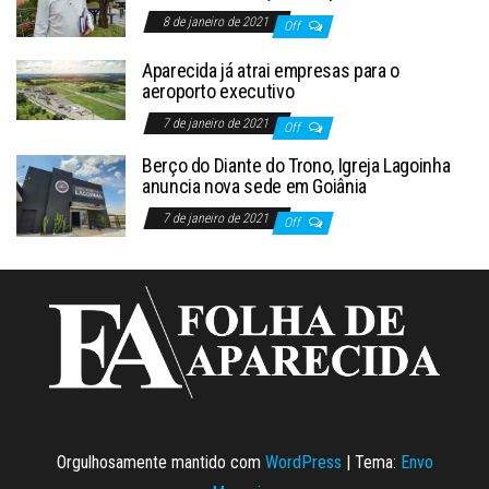
8 de janeiro de 2021
Off
Aparecida já atrai empresas para o
aeroporto executivo
7 de janeiro de 2021
Off
Berço do Diante do Trono, Igreja Lagoinha
anuncia nova sede em Goiânia
7 de janeiro de 2021
Off
Orgulhosamente mantido com
WordPress
|
Tema:
Envo