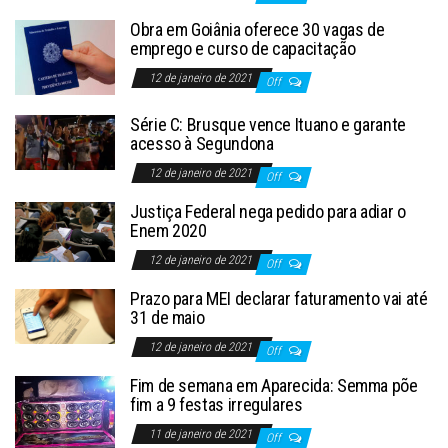
Obra em Goiânia oferece 30 vagas de
emprego e curso de capacitação
12 de janeiro de 2021
Off
Série C: Brusque vence Ituano e garante
acesso à Segundona
12 de janeiro de 2021
Off
Justiça Federal nega pedido para adiar o
Enem 2020
12 de janeiro de 2021
Off
Prazo para MEI declarar faturamento vai até
31 de maio
12 de janeiro de 2021
Off
Fim de semana em Aparecida: Semma põe
fim a 9 festas irregulares
11 de janeiro de 2021
Off