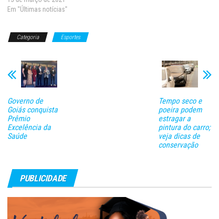
(Conmebol). O torneio ocorrerá
Em "Últimas notícias"
de 13 de junho a 10 de julho na
Argentina e Colômbia, com
Categoria
Esportes
apenas dez seleções, após a
desistência de…
Governo de
Tempo seco e
Goiás conquista
poeira podem
Prêmio
estragar a
Excelência da
pintura do carro;
Saúde
veja dicas de
conservação
PUBLICIDADE