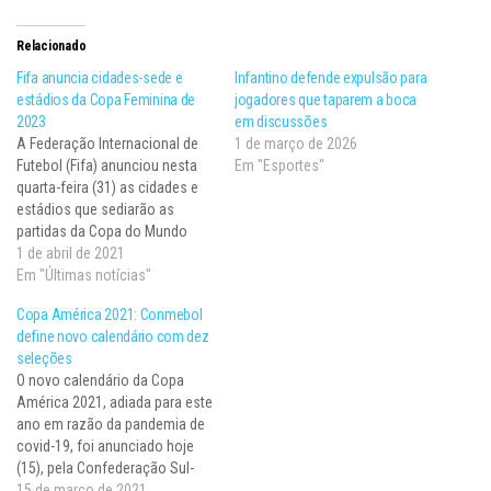
Relacionado
Fifa anuncia cidades-sede e
Infantino defende expulsão para
estádios da Copa Feminina de
jogadores que taparem a boca
2023
em discussões
A Federação Internacional de
1 de março de 2026
Futebol (Fifa) anunciou nesta
Em "Esportes"
quarta-feira (31) as cidades e
estádios que sediarão as
partidas da Copa do Mundo
feminina de 2023, na Austrália
1 de abril de 2021
e na Nova Zelândia. O jogo de
Em "Últimas notícias"
abertura será no Eden Park, em
Copa América 2021: Conmebol
Auckland (Nova Zelândia), e a
define novo calendário com dez
decisão foi confirmada para o…
seleções
O novo calendário da Copa
América 2021, adiada para este
ano em razão da pandemia de
covid-19, foi anunciado hoje
(15), pela Confederação Sul-
Americana de Futebol
15 de março de 2021