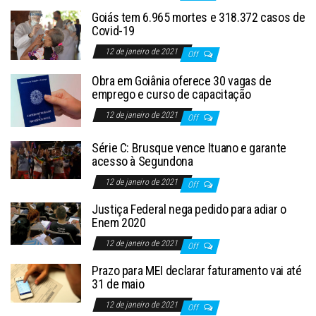
Goiás tem 6.965 mortes e 318.372 casos de
Covid-19
12 de janeiro de 2021
Off
Obra em Goiânia oferece 30 vagas de
emprego e curso de capacitação
12 de janeiro de 2021
Off
Série C: Brusque vence Ituano e garante
acesso à Segundona
12 de janeiro de 2021
Off
Justiça Federal nega pedido para adiar o
Enem 2020
12 de janeiro de 2021
Off
Prazo para MEI declarar faturamento vai até
31 de maio
12 de janeiro de 2021
Off