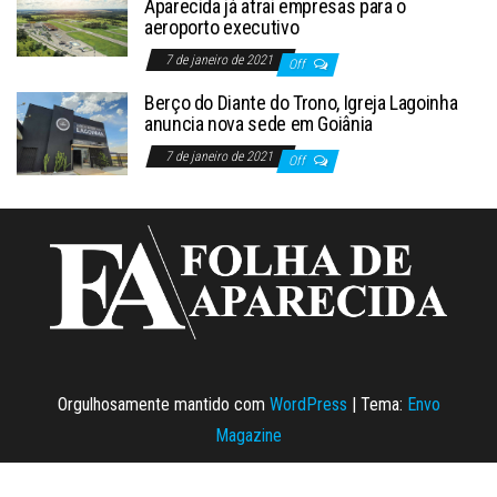
Aparecida já atrai empresas para o
aeroporto executivo
7 de janeiro de 2021
Off
Berço do Diante do Trono, Igreja Lagoinha
anuncia nova sede em Goiânia
7 de janeiro de 2021
Off
Orgulhosamente mantido com
WordPress
|
Tema:
Envo
Magazine