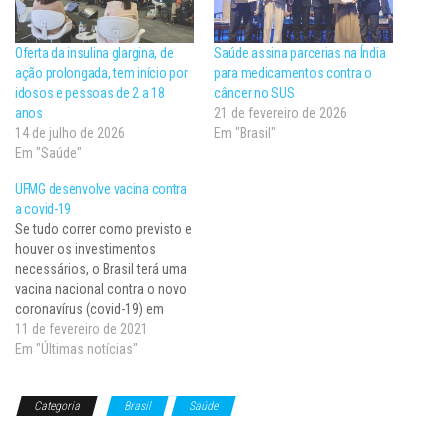
Oferta da insulina glargina, de
Saúde assina parcerias na Índia
ação prolongada, tem início por
para medicamentos contra o
idosos e pessoas de 2 a 18
câncer no SUS
anos
21 de fevereiro de 2026
14 de julho de 2026
Em "Brasil"
Em "Saúde"
UFMG desenvolve vacina contra
a covid-19
Se tudo correr como previsto e
houver os investimentos
necessários, o Brasil terá uma
vacina nacional contra o novo
coronavírus (covid-19) em
2022. O primeiro imunizante
11 de fevereiro de 2021
nacional contra a covid-19 está
Em "Últimas notícias"
sendo desenvolvido pelo
Centro de Tecnologia em
Categoria
Brasil
Saúde
Vacinas (CT-Vacinas) da
Universidade Federal de Minas