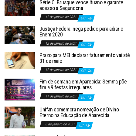
Série C: Brusque vence Ituano e garante
acesso à Segundona
12 de janeiro de 2021
Off
Justiça Federal nega pedido para adiar o
Enem 2020
12 de janeiro de 2021
Off
Prazo para MEI declarar faturamento vai até
31 de maio
12 de janeiro de 2021
Off
Fim de semana em Aparecida: Semma põe
fim a 9 festas irregulares
11 de janeiro de 2021
Off
Unifan comemora nomeação de Divino
Eterno na Educação de Aparecida
8 de janeiro de 2021
Off