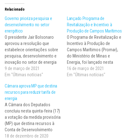
Relacionado
Governo prioriza pesquisa e
Lançado Programa de
desenvolvimento no setor
Revitalização e Incentivo à
energético
Produção de Campos Marítimos
O presidente Jair Bolsonaro
O Programa de Revitalização e
aprovou a resolução que
Incentivo à Produção de
estabelece orientações sobre
Campos Marítimos (Promar),
pesquisa, desenvolvimento e
do Ministério de Minas e
inovação no setor de energia
Energia, foi lançado nesta
no país para estudos
9 de março de 2021
quinta-feira (11). A iniciativa
16 de março de 2021
regulados pela Agência
Em "Últimas notícias"
tem como objetivo melhorar o
Em "Últimas notícias"
Nacional de Energia Elétrica
aproveitamento dos recursos
Câmara aprova MP que destina
(Aneel) e pela Agência
petrolíferos nacionais, ampliar
recursos para reduzir tarifa de
Nacional de Petróleo, Gás
o pagamento das
energia
Natural e Biocombustíveis
participações governamentais
A Câmara dos Deputados
(ANP). A Resolução nº 2/2021,
e da indústria de bens e
concluiu nesta quinta-feira (17)
do Conselho Nacional de…
serviços voltados para…
a votação da medida provisória
(MP) que destina recursos à
Conta de Desenvolvimento
Energético (CDE) a fim para
18 de dezembro de 2020