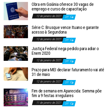
Obra em Goiânia oferece 30 vagas de
emprego e curso de capacitação
12 de janeiro de 2021
Off
Série C: Brusque vence Ituano e garante
acesso à Segundona
12 de janeiro de 2021
Off
Justiça Federal nega pedido para adiar o
Enem 2020
12 de janeiro de 2021
Off
Prazo para MEI declarar faturamento vai até
31 de maio
12 de janeiro de 2021
Off
Fim de semana em Aparecida: Semma põe
fim a 9 festas irregulares
11 de janeiro de 2021
Off