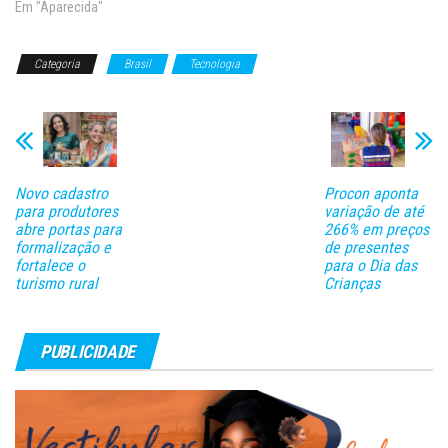
redução da tarifa de energia
Em "Aparecida"
elétrica aos consumidores até
31 de dezembro de 2025.
Categoria
Brasil
Tecnologia
Editada em setembro pelo
governo, a MP 998/2020 foi
regulamenta…
Novo cadastro
Procon aponta
para produtores
variação de até
abre portas para
266% em preços
formalização e
de presentes
fortalece o
para o Dia das
turismo rural
Crianças
PUBLICIDADE