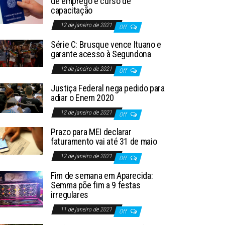
de emprego e curso de
capacitação
12 de janeiro de 2021
Off
Série C: Brusque vence Ituano e
garante acesso à Segundona
12 de janeiro de 2021
Off
Justiça Federal nega pedido para
adiar o Enem 2020
12 de janeiro de 2021
Off
Prazo para MEI declarar
faturamento vai até 31 de maio
12 de janeiro de 2021
Off
Fim de semana em Aparecida:
Semma põe fim a 9 festas
irregulares
11 de janeiro de 2021
Off