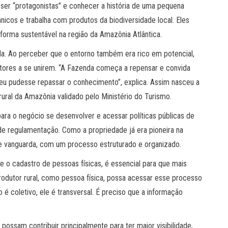
ser “protagonistas” e conhecer a história de uma pequena
nicos e trabalha com produtos da biodiversidade local. Eles
orma sustentável na região da Amazônia Atlântica.
nda. Ao perceber que o entorno também era rico em potencial,
utores a se unirem. “A Fazenda começa a repensar e convida
e eu pudesse repassar o conhecimento”, explica. Assim nasceu a
rural da Amazônia validado pelo Ministério do Turismo.
ara o negócio se desenvolver e acessar políticas públicas de
 de regulamentação. Como a propriedade já era pioneira na
e vanguarda, com um processo estruturado e organizado.
te o cadastro de pessoas físicas, é essencial para que mais
odutor rural, como pessoa física, possa acessar esse processo
é coletivo, ele é transversal. É preciso que a informação
possam contribuir principalmente para ter maior visibilidade,