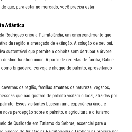
 de que, para estar no mercado, você precisa estar
ta Atlântica
ela Rodrigues criou a Palmitolândia, um empreendimento que
tiva da região e ameaçada de extinção. A solução de seu pai,
iva sustentável que permite a colheita sem derrubar a árvore.
estino turístico único. A partir de receitas de família, Gabi e
s como brigadeiro, cerveja e nhoque de palmito, aproveitando
as cavernas da região, famílias amantes da natureza, veganos,
pessoas que não gostam de palmito visitam o local, atraídas por
 palmito. Esses visitantes buscam uma experiência única e
 nova percepção sobre o palmito, a agricultura e o turismo.
 Selo de Qualidade em Turismo do Sebrae, essencial para a
no número de turistas na Palmitolândia e também na procura por