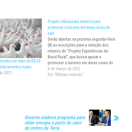
Projeto selecionará roteiros para
promover o turismo em áreas rurais do
país
Serão abertas na próxima segunda-feira
(8) as inscrições para a seleção dos
roteiros do “Projeto Experiências do
Brasil Rural”, que busca apoiar e
imentos de mais de R$ 50
promover o turismo em áreas rurais do
belecimentos rurais
país. Fruto de uma parceria entre os
6 de março de 2021
de 2021
ministérios do Turismo (MTur) e da
Em "Últimas notícias"
Agricultura, Pecuária e Abastecimento
(Mapa), junto à…
Governo elabora programa para
obter energia a partir do calor
do centro da Terra