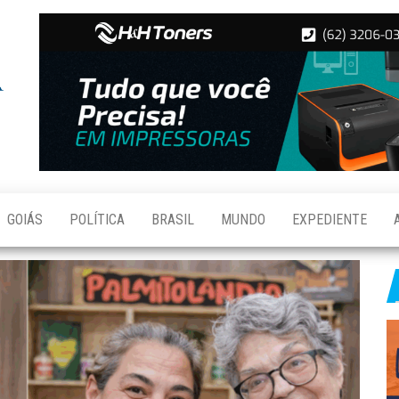
Folha de
Notícias
de
Aparecida
Aparecida
de
Goiânia
GOIÁS
POLÍTICA
BRASIL
MUNDO
EXPEDIENTE