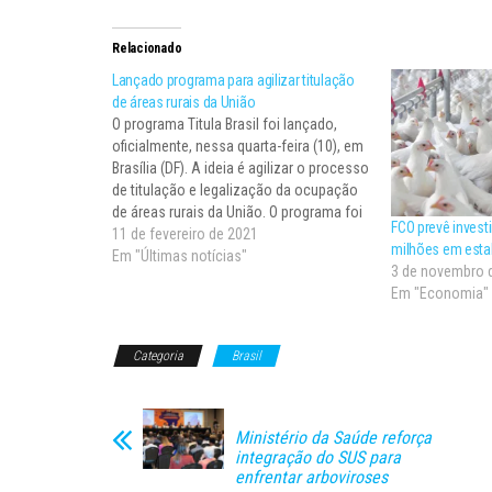
Relacionado
Lançado programa para agilizar titulação
de áreas rurais da União
O programa Titula Brasil foi lançado,
oficialmente, nessa quarta-feira (10), em
Brasília (DF). A ideia é agilizar o processo
de titulação e legalização da ocupação
de áreas rurais da União. O programa foi
FCO prevê invest
criado por meio de uma portaria
11 de fevereiro de 2021
milhões em esta
publicada em dezembro de 2020 e, a
Em "Últimas notícias"
3 de novembro 
partir de agora, as…
Em "Economia"
Categoria
Brasil
Ministério da Saúde reforça
integração do SUS para
enfrentar arboviroses