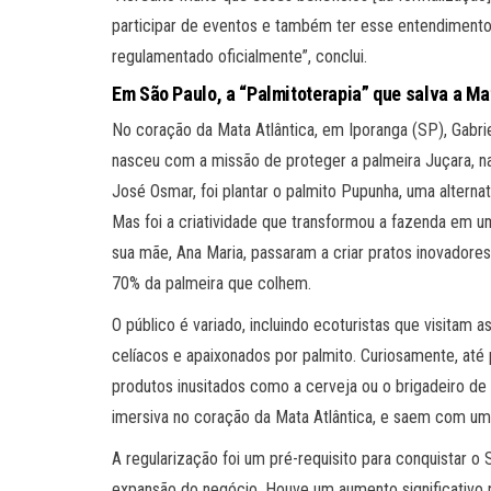
participar de eventos e também ter esse entendimento
regulamentado oficialmente”, conclui.
Em São Paulo, a “Palmitoterapia” que salva a Ma
No coração da Mata Atlântica, em Iporanga (SP), Gabri
nasceu com a missão de proteger a palmeira Juçara, na
José Osmar, foi plantar o palmito Pupunha, uma alternat
Mas foi a criatividade que transformou a fazenda em um d
sua mãe, Ana Maria, passaram a criar pratos inovadore
70% da palmeira que colhem.
O público é variado, incluindo ecoturistas que visitam 
celíacos e apaixonados por palmito. Curiosamente, até 
produtos inusitados como a cerveja ou o brigadeiro de
imersiva no coração da Mata Atlântica, e saem com uma
A regularização foi um pré-requisito para conquistar o
expansão do negócio. Houve um aumento significativo 