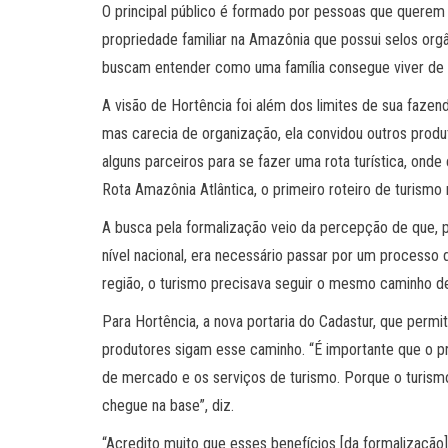
O principal público é formado por pessoas que querem 
propriedade familiar na Amazônia que possui selos orgâ
buscam entender como uma família consegue viver de f
A visão de Hortência foi além dos limites de sua faze
mas carecia de organização, ela convidou outros prod
alguns parceiros para se fazer uma rota turística, ond
Rota Amazônia Atlântica, o primeiro roteiro de turismo 
A busca pela formalização veio da percepção de que, p
nível nacional, era necessário passar por um processo
região, o turismo precisava seguir o mesmo caminho d
Para Hortência, a nova portaria do Cadastur, que permi
produtores sigam esse caminho. “É importante que o pr
de mercado e os serviços de turismo. Porque o turismo 
chegue na base”, diz.
“Acredito muito que esses benefícios [da formalização] 